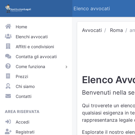
Elenco avvocati
Home
Avvocati
Roma
am
Elenchi avvocati
Affitti e condivisioni
Contatta gli avvocati
Come funziona
Avvocati e praticanti
Prezzi
Elenco Avvo
Visitatori del sito
Chi siamo
Benvenuti nella se
Approfondimenti
Contatti
Elenchi
Qui troverete un elenco
AREA RISERVATA
qualsiasi esigenza in t
Profili pubblici
rappresentanza legale d
Accedi
Richieste
Esplorate il nostro ele
Registrati