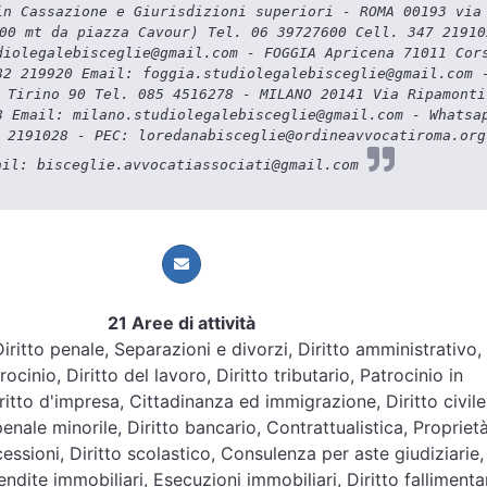
in Cassazione e Giurisdizioni superiori - ROMA 00193 via
00 mt da piazza Cavour) Tel. 06 39727600 Cell. 347 21910
diolegalebisceglie@gmail.com - FOGGIA Apricena 71011 Cor
82 219920 Email: foggia.studiolegalebisceglie@gmail.com 
 Tirino 90 Tel. 085 4516278 - MILANO 20141 Via Ripamonti
8 Email: milano.studiolegalebisceglie@gmail.com - Whatsa
 2191028 - PEC: loredanabisceglie@ordineavvocatiroma.org
ail: bisceglie.avvocatiassociati@gmail.com
21 Aree di attività
 Diritto penale, Separazioni e divorzi, Diritto amministrativo,
ocinio, Diritto del lavoro, Diritto tributario, Patrocinio in
itto d'impresa, Cittadinanza ed immigrazione, Diritto civile
penale minorile, Diritto bancario, Contrattualistica, Propriet
essioni, Diritto scolastico, Consulenza per aste giudiziarie,
dite immobiliari, Esecuzioni immobiliari, Diritto fallimenta