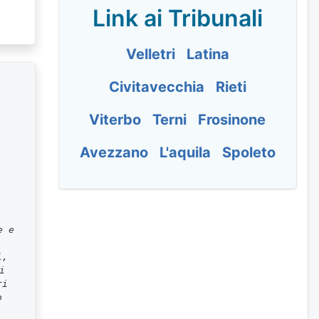
Link ai Tribunali
Velletri
Latina
Civitavecchia
Rieti
Viterbo
Terni
Frosinone
Avezzano
L'aquila
Spoleto
e e
i,
i
ri
o