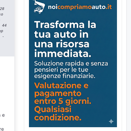
28
so
-
 44
pp
 -
à e
re