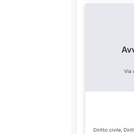
Avv
Via 
Diritto civile, Di