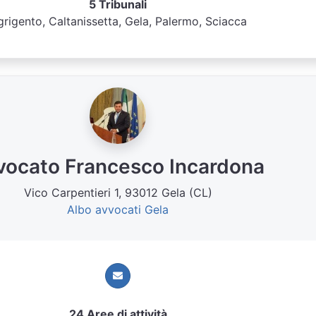
5 Tribunali
rigento, Caltanissetta, Gela, Palermo, Sciacca
vocato Francesco Incardona
Vico Carpentieri 1, 93012 Gela (CL)
Albo avvocati Gela
24 Aree di attività