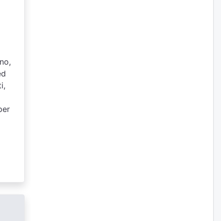
gno,
ed
i,
per