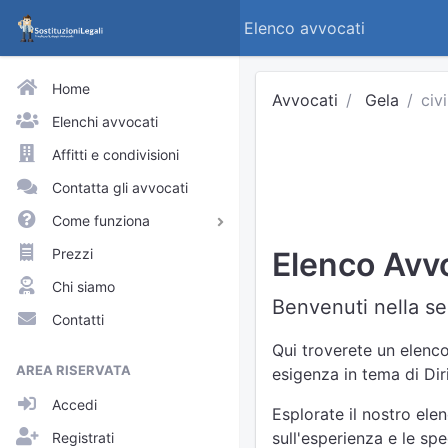
Elenco avvocati
Home
Avvocati
Gela
civi
Elenchi avvocati
Affitti e condivisioni
Contatta gli avvocati
Come funziona
Avvocati e praticanti
Prezzi
Elenco Avvoc
Visitatori del sito
Chi siamo
Benvenuti nella sez
Approfondimenti
Contatti
Elenchi
Qui troverete un elenco 
AREA RISERVATA
esigenza in tema di Diri
Profili pubblici
Accedi
Richieste
Esplorate il nostro elen
sull'esperienza e le sp
Registrati