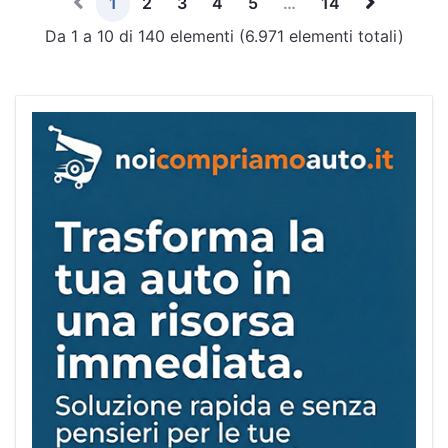
1
2
3
4
5
…
14
Da 1 a 10 di 140 elementi (6.971 elementi totali)