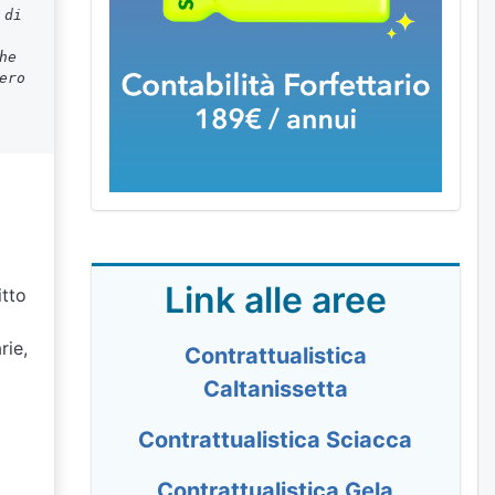
 di
he
ero
Link alle aree
itto
rie,
Contrattualistica
Caltanissetta
Contrattualistica Sciacca
Contrattualistica Gela