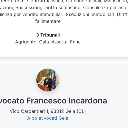
ero crediti, Contrattualistica, Liti condominiali, Malasanità,
azioni, Successioni, Diritto scolastico, Consulenza per aste
ulenza per vendite immobiliari, Esecuzioni immobiliari, Dirit
fallimentare
3 Tribunali
Agrigento, Caltanissetta, Enna
vocato Francesco Incardona
Vico Carpentieri 1, 93012 Gela (CL)
Albo avvocati Gela