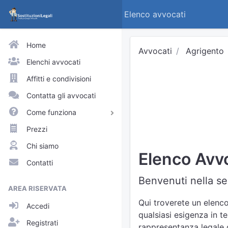
Elenco avvocati
Home
Avvocati
Agrigento
Elenchi avvocati
Affitti e condivisioni
Contatta gli avvocati
Come funziona
Avvocati e praticanti
Prezzi
Visitatori del sito
Chi siamo
Elenco Avvo
Approfondimenti
Contatti
Elenchi
Benvenuti nella sez
AREA RISERVATA
Profili pubblici
Qui troverete un elenco
Accedi
Richieste
qualsiasi esigenza in te
Registrati
rappresentanza legale d