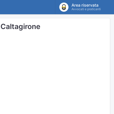
Area riservata
Avvocati e praticanti
i Caltagirone