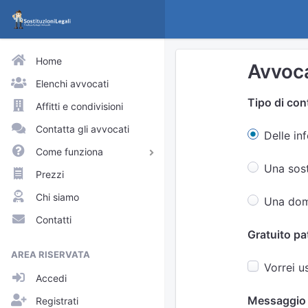
Home
Avvoca
Elenchi avvocati
Tipo di con
Affitti e condivisioni
Contatta gli avvocati
Delle in
Come funziona
Una sost
Avvocati e praticanti
Prezzi
Visitatori del sito
Chi siamo
Una domi
Approfondimenti
Contatti
Gratuito pa
Elenchi
AREA RISERVATA
Profili pubblici
Vorrei u
Accedi
Richieste
Messaggio
Registrati