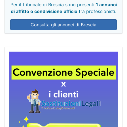
Per il tribunale di Brescia sono presenti
1 annunci
di affitto o condivisione ufficio
tra professionisti.
Consulta gli annunci di Brescia