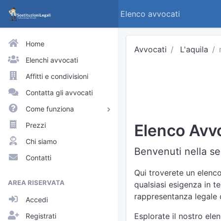
Elenco avvocati
Home
Avvocati
L'aquila
Elenchi avvocati
Affitti e condivisioni
Contatta gli avvocati
Come funziona
Avvocati e praticanti
Prezzi
Elenco Avvo
Visitatori del sito
Chi siamo
Benvenuti nella sez
Approfondimenti
Contatti
Elenchi
Qui troverete un elenco
AREA RISERVATA
qualsiasi esigenza in te
Profili pubblici
rappresentanza legale d
Accedi
Richieste
Esplorate il nostro ele
Registrati