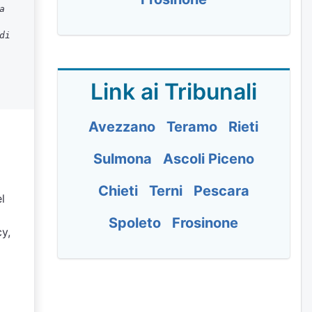
a
di
Link ai Tribunali
Avezzano
Teramo
Rieti
Sulmona
Ascoli Piceno
Chieti
Terni
Pescara
l
Spoleto
Frosinone
cy,