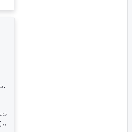
ti,
ità
,
ll'