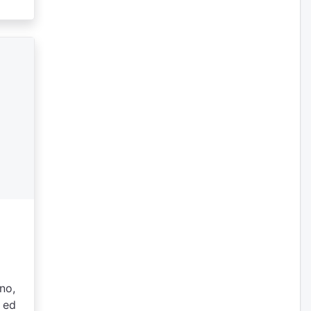
gno,
a ed