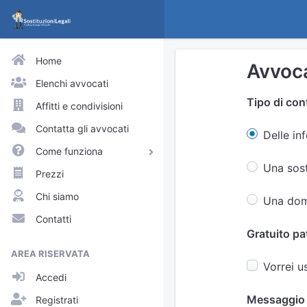
Home
Avvoca
Elenchi avvocati
Tipo di con
Affitti e condivisioni
Contatta gli avvocati
Delle in
Come funziona
Una sost
Avvocati e praticanti
Prezzi
Visitatori del sito
Chi siamo
Una domi
Approfondimenti
Contatti
Gratuito pa
Elenchi
AREA RISERVATA
Profili pubblici
Vorrei u
Accedi
Richieste
Messaggio
Registrati