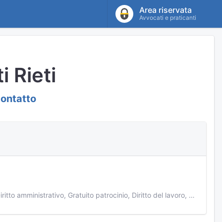
Area riservata
Avvocati e praticanti
i Rieti
contatto
Diritto civile, Diritto penale, Separazioni e divorzi, Amministrazione di sostegno, Diritto amministrativo, Gratuito patrocinio, Diritto del lavoro, Diritto tributario, Patrocinio in Cassazione, Diritto d'impresa, Cittadinanza ed immigrazione, Diritto civile minorile, Diritto penale minorile, Diritto bancario, Recupero crediti, Contrattualistica, Liti condominiali, Malasanità, Diritto militare, Proprietà e locazioni, Successioni, Privacy