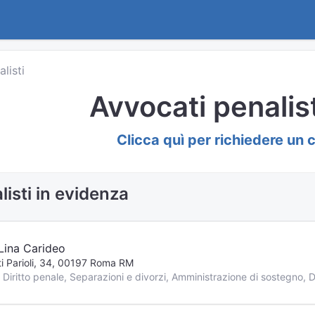
listi
Avvocati penalist
Clicca quì per richiedere un 
listi in evidenza
Lina Carideo
ti Parioli, 34, 00197 Roma RM