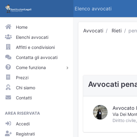
Elenco avvocati
Home
Avvocati
Rieti
pena
Elenchi avvocati
Affitti e condivisioni
Contatta gli avvocati
Come funziona
Avvocati e praticanti
Prezzi
Avvocati pena
Visitatori del sito
Chi siamo
Approfondimenti
Contatti
Elenchi
Avvocato 
AREA RISERVATA
Via Dei Mon
Profili pubblici
Accedi
Richieste
Registrati