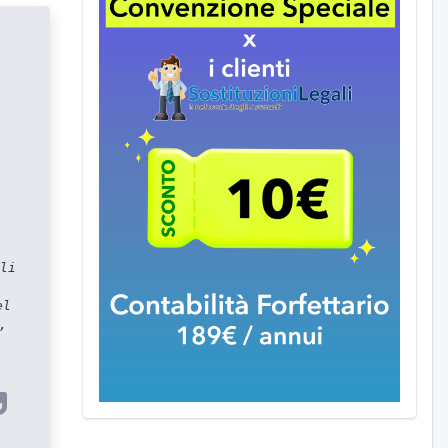
li
el
,