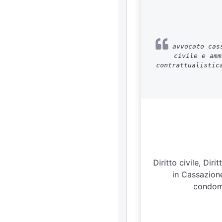
avvocato cass
civile e amm
contrattualistic
Diritto civile, Dir
in Cassazione
condomi