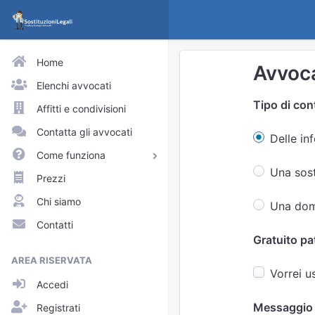
Home
Avvoca
Elenchi avvocati
Tipo di con
Affitti e condivisioni
Contatta gli avvocati
Delle in
Come funziona
Una sost
Avvocati e praticanti
Prezzi
Visitatori del sito
Chi siamo
Una domi
Approfondimenti
Contatti
Gratuito pa
Elenchi
AREA RISERVATA
Profili pubblici
Vorrei u
Accedi
Richieste
Messaggio
Registrati