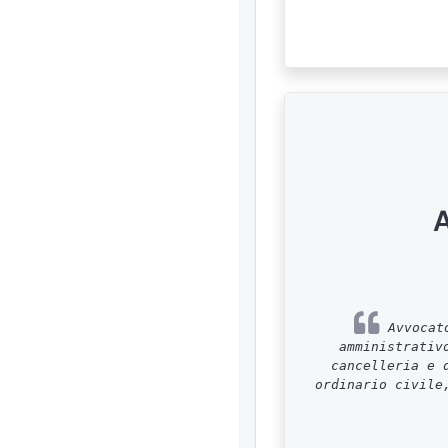
A
Avvocato
amministrativ
cancelleria e 
ordinario civile