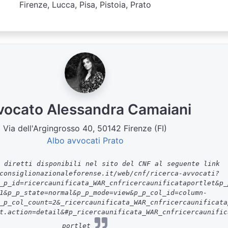
Firenze, Lucca, Pisa, Pistoia, Prato
vocato Alessandra Camaiani
Via dell'Argingrosso 40, 50142 Firenze (FI)
Albo avvocati Prato
 diretti disponibili nel sito del CNF al seguente link
consiglionazionaleforense.it/web/cnf/ricerca-avvocati?
_p_id=ricercaunificata_WAR_cnfricercaunificataportlet&p_
1&p_p_state=normal&p_p_mode=view&p_p_col_id=column-
_p_col_count=2&_ricercaunificata_WAR_cnfricercaunificata
t.action=detail&#p_ricercaunificata_WAR_cnfricercaunific
portlet