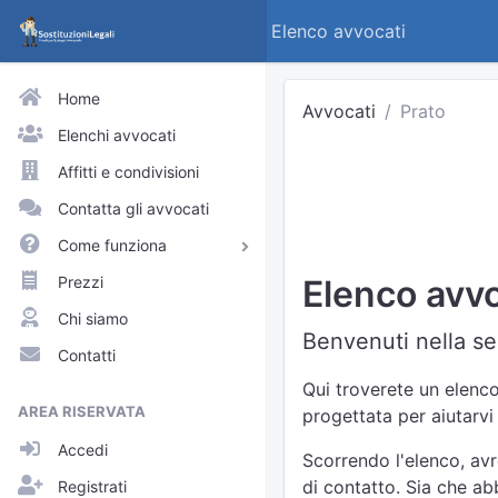
Elenco avvocati
Home
Avvocati
Prato
Elenchi avvocati
Affitti e condivisioni
Contatta gli avvocati
Come funziona
Avvocati e praticanti
Prezzi
Elenco avvo
Visitatori del sito
Chi siamo
Benvenuti nella se
Approfondimenti
Contatti
Elenchi
Qui troverete un elenco 
AREA RISERVATA
progettata per aiutarvi
Profili pubblici
Accedi
Richieste
Scorrendo l'elenco, avr
di contatto. Sia che abb
Registrati