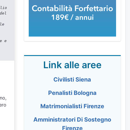
lio
del
le
e e
Link alle aree
Civilisti Siena
Penalisti Bologna
gno,
pero
Matrimonialisti Firenze
Amministratori Di Sostegno
Firenze