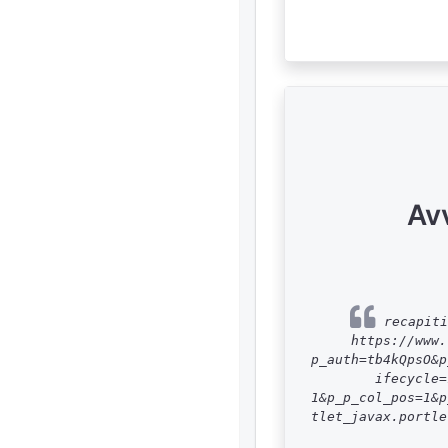
Av
recapiti
https://www.
p_auth=tb4kQpsO&p
ifecycle=
1&p_p_col_pos=1&p
tlet_javax.portle