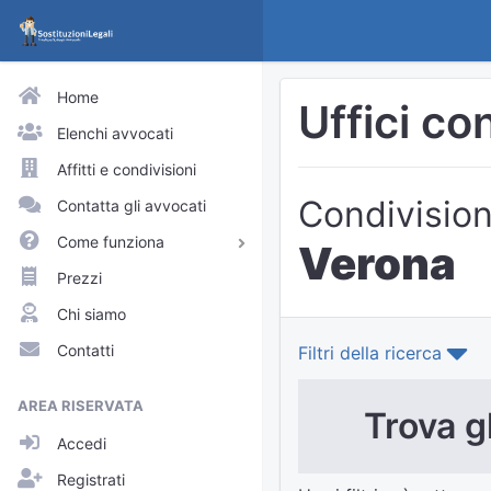
Home
Uffici co
Elenchi avvocati
Affitti e condivisioni
Condivision
Contatta gli avvocati
Come funziona
Verona
Avvocati e praticanti
Prezzi
Visitatori del sito
Chi siamo
Approfondimenti
Contatti
Filtri della ricerca
Elenchi
AREA RISERVATA
Trova gl
Profili pubblici
Accedi
Richieste
Registrati