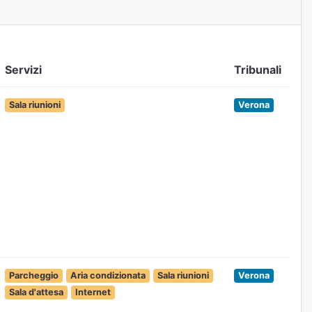
Servizi
Tribunali
Sala riunioni
Verona
Parcheggio
Aria condizionata
Sala riunioni
Verona
Sala d'attesa
Internet