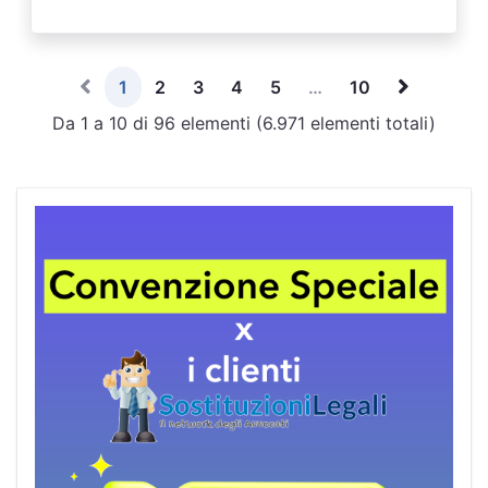
1
2
3
4
5
…
10
Da 1 a 10 di 96 elementi (6.971 elementi totali)