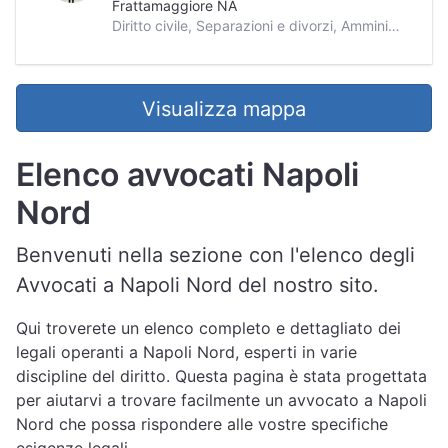
Frattamaggiore NA
Diritto civile, Separazioni e divorzi, Amministrazione di sostegno, Diritto del lavoro, Diritto tributario, Diritto civile minorile, Diritto bancario, Recupero crediti, Contrattualistica, Liti condominiali, Malasanità, Proprietà e locazioni, Successioni, Privacy, Diritto scolastico, Diritto ecclesiastico, Cosulenza per vendite immobiliari, Esecuzioni immobiliari, Diritto fallimentare
Visualizza mappa
Elenco avvocati Napoli
Nord
Benvenuti nella sezione con l'elenco degli
Avvocati a Napoli Nord del nostro sito.
Qui troverete un elenco completo e dettagliato dei
legali operanti a Napoli Nord, esperti in varie
discipline del diritto. Questa pagina è stata progettata
per aiutarvi a trovare facilmente un avvocato a Napoli
Nord che possa rispondere alle vostre specifiche