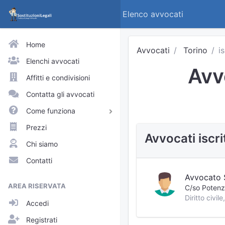
Elenco avvocati
Home
Avvocati
Torino
i
Elenchi avvocati
Avvo
Affitti e condivisioni
Contatta gli avvocati
Come funziona
Avvocati e praticanti
Prezzi
Avvocati iscri
Visitatori del sito
Chi siamo
Approfondimenti
Contatti
Elenchi
Avvocato 
AREA RISERVATA
C/so Potenz
Profili pubblici
Accedi
Richieste
Registrati