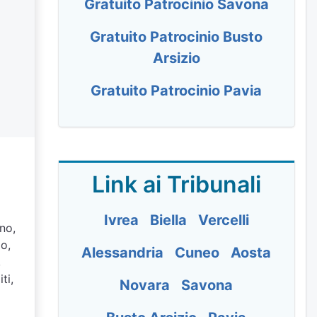
Gratuito Patrocinio Savona
Gratuito Patrocinio Busto
Arsizio
Gratuito Patrocinio Pavia
Link ai Tribunali
Ivrea
Biella
Vercelli
gno,
io,
Alessandria
Cuneo
Aosta
,
ti,
Novara
Savona