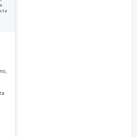
a
sta
gno,
za