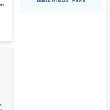
Busto Arsizio
Pavia
oni
e,
o