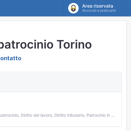
Area riservata
Avvocati e praticanti
 patrocinio Torino
contatto
Diritto civile, Diritto penale, Separazioni e divorzi, Diritto amministrativo, Gratuito patrocinio, Diritto del lavoro, Diritto tributario, Patrocinio in Cassazione, Diritto d'impresa, Cittadinanza ed immigrazione, Diritto civile minorile, Diritto penale minorile, Diritto bancario, Recupero crediti, Contrattualistica, Liti condominiali, Proprietà e locazioni, Successioni, Privacy, Diritto scolastico, Esecuzioni immobiliari