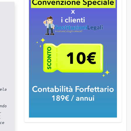
ela
ndo
.
i
ce