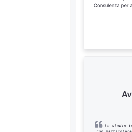
Consulenza per as
Av
Lo studio le
con particolare