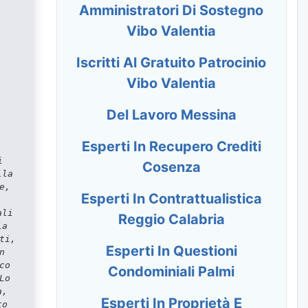
Amministratori Di Sostegno
Vibo Valentia
Iscritti Al Gratuito Patrocinio
Vibo Valentia
Del Lavoro Messina
Esperti In Recupero Crediti
i
Cosenza
lla
e,
Esperti In Contrattualistica
ali
Reggio Calabria
la
ti,
Esperti In Questioni
n
co
Condominiali Palmi
Lo
a,
Esperti In Proprietà E
to