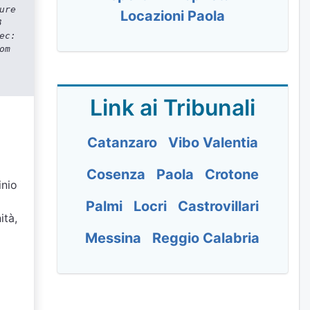
ure
Locazioni Paola
3
ec:
om
Link ai Tribunali
Catanzaro
Vibo Valentia
Cosenza
Paola
Crotone
inio
o
Palmi
Locri
Castrovillari
ità,
Messina
Reggio Calabria