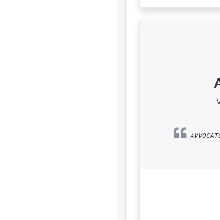
V
AVVOCATO