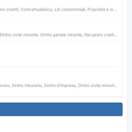
Diritto civile, Separazioni e divorzi, Diritto d'impresa, Diritto civile minorile, Recupero crediti, Contrattualistica, Liti condominiali, Proprietà e locazioni, Successioni, Cosulenza per vendite immobiliari, Esecuzioni immobiliari, Diritto fallimentare
Diritto civile, Diritto penale, Separazioni e divorzi, Cittadinanza ed immigrazione, Diritto civile minorile, Diritto penale minorile, Recupero crediti, Contrattualistica, Proprietà e locazioni
Diritto civile, Diritto penale, Separazioni e divorzi, Gratuito patrocinio, Diritto del lavoro, Diritto tributario, Diritto d'impresa, Diritto civile minorile, Recupero crediti, Contrattualistica, Liti condominiali, Malasanità, Proprietà e locazioni, Successioni, Privacy, Diritto scolastico