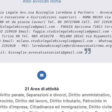
Albo avvocati Roma
io Legale Avv.ssa Bisceglie Loredana & Partners - Avvoca
in Cassazione e Giurisdizioni superiori - ROMA 00193 via
00 mt da piazza Cavour) Tel. 06 39727600 Cell. 347 21910
diolegalebisceglie@gmail.com - FOGGIA Apricena 71011 Cor
82 219920 Email: foggia.studiolegalebisceglie@gmail.com 
 Tirino 90 Tel. 085 4516278 - MILANO 20141 Via Ripamonti
8 Email: milano.studiolegalebisceglie@gmail.com - Whatsa
 2191028 - PEC: loredanabisceglie@ordineavvocatiroma.org
ail: bisceglie.avvocatiassociati@gmail.com
21 Aree di attività
 Diritto penale, Separazioni e divorzi, Diritto amministrativo,
ocinio, Diritto del lavoro, Diritto tributario, Patrocinio in
itto d'impresa, Cittadinanza ed immigrazione, Diritto civile