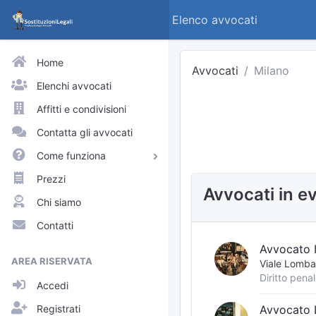
Elenco avvocati
Home
Avvocati
Milano
Elenchi avvocati
Affitti e condivisioni
Contatta gli avvocati
Come funziona
Avvocati e praticanti
Prezzi
Avvocati in e
Visitatori del sito
Chi siamo
Approfondimenti
Contatti
Elenchi
Avvocato 
AREA RISERVATA
Viale Lomba
Profili pubblici
Accedi
Richieste
Registrati
Avvocato 