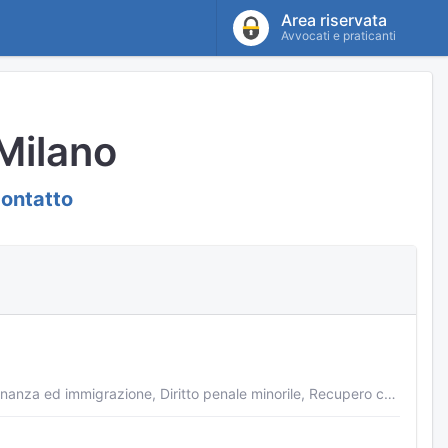
Area riservata
Avvocati e praticanti
Milano
contatto
Diritto penale, Diritto amministrativo, Gratuito patrocinio, Diritto del lavoro, Cittadinanza ed immigrazione, Diritto penale minorile, Recupero crediti, Liti condominiali, Malasanità