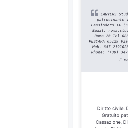
LAWYERS Stud
patrocinante 
Cassiodoro 1A (3
Email: roma.stu
Roma 20 Tel 08
PESCARA 65129 Via
Mob. 347 219102
Phone: (+39) 347
E-m
Diritto civile,
Gratuito patr
Cassazione, Dir