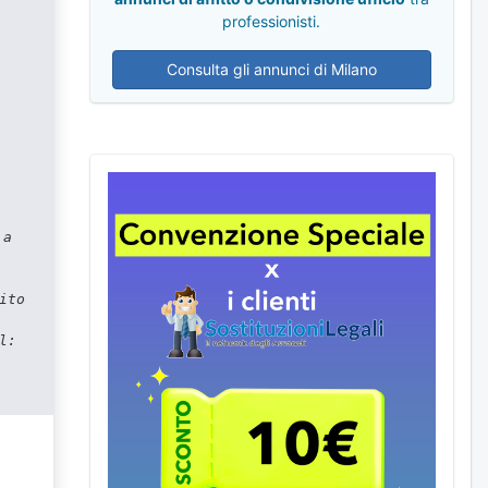
professionisti.
Consulta gli annunci di Milano
 a
ito
l: