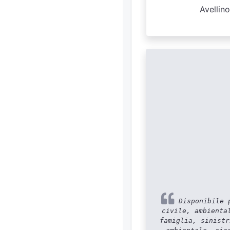
Avellin
Disponibile p
civile, ambienta
famiglia, sinistr