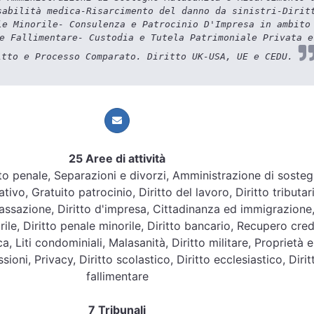
sabilità medica-Risarcimento del danno da sinistri-Dirit
le Minorile- Consulenza e Patrocinio D'Impresa in ambito
e Fallimentare- Custodia e Tutela Patrimoniale Privata e
itto e Processo Comparato. Diritto UK-USA, UE e CEDU.
25 Aree di attività
ritto penale, Separazioni e divorzi, Amministrazione di soste
tivo, Gratuito patrocinio, Diritto del lavoro, Diritto tributar
assazione, Diritto d'impresa, Cittadinanza ed immigrazione
orile, Diritto penale minorile, Diritto bancario, Recupero credi
ca, Liti condominiali, Malasanità, Diritto militare, Proprietà e
sioni, Privacy, Diritto scolastico, Diritto ecclesiastico, Dirit
fallimentare
7 Tribunali