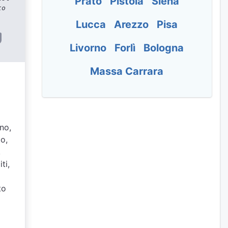
Prato
Pistoia
Siena
to
Lucca
Arezzo
Pisa
Livorno
Forlì
Bologna
Massa Carrara
gno,
io,
,
ti,
to