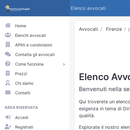
Elenco avvocati
Home
Avvocati
Firenze
Elenchi avvocati
Affitti e condivisioni
Contatta gli avvocati
Come funziona
Avvocati e praticanti
Prezzi
Elenco Avvo
Visitatori del sito
Chi siamo
Benvenuti nella sez
Approfondimenti
Contatti
Elenchi
Qui troverete un elenco
AREA RISERVATA
esigenza in tema di Dir
Profili pubblici
qualità.
Accedi
Richieste
Esplorate il nostro ele
Registrati