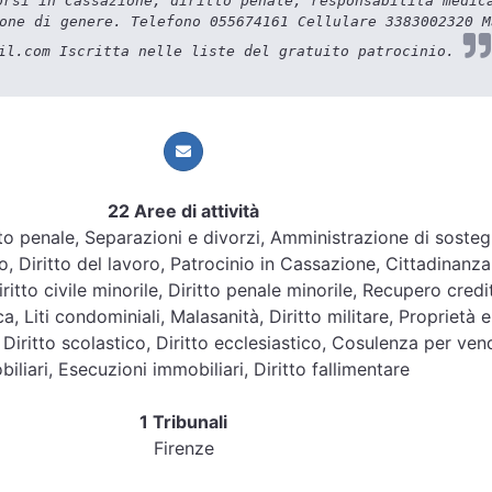
orsi in Cassazione, diritto penale, responsabilità medic
one di genere. Telefono 055674161 Cellulare 3383002320 M
il.com Iscritta nelle liste del gratuito patrocinio.
22 Aree di attività
ritto penale, Separazioni e divorzi, Amministrazione di soste
o, Diritto del lavoro, Patrocinio in Cassazione, Cittadinanz
itto civile minorile, Diritto penale minorile, Recupero credit
ca, Liti condominiali, Malasanità, Diritto militare, Proprietà e
 Diritto scolastico, Diritto ecclesiastico, Cosulenza per ven
iliari, Esecuzioni immobiliari, Diritto fallimentare
1 Tribunali
Firenze