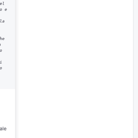
el
o e
la
he
n
o
i
o
ale