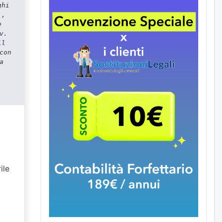
ghi
 ,
e
v.
il
con
a
ile