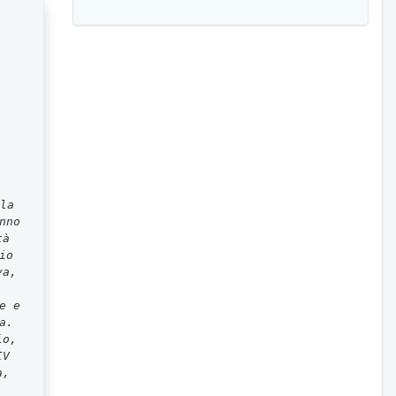
la
nno
tà
io
va,
e e
a.
io,
IV
a,