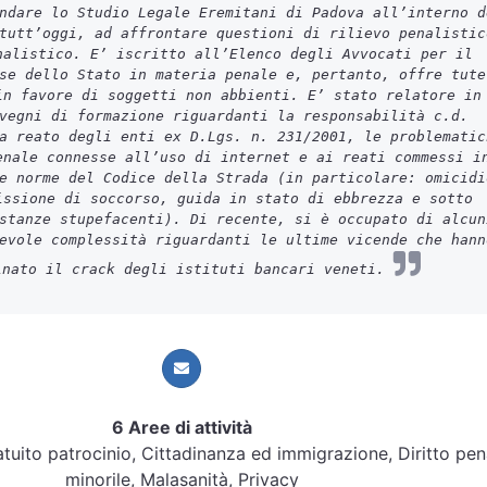
ndare lo Studio Legale Eremitani di Padova all’interno d
tutt’oggi, ad affrontare questioni di rilievo penalistic
nalistico. E’ iscritto all’Elenco degli Avvocati per il
se dello Stato in materia penale e, pertanto, offre tute
in favore di soggetti non abbienti. E’ stato relatore in
vegni di formazione riguardanti la responsabilità c.d.
a reato degli enti ex D.Lgs. n. 231/2001, le problematic
enale connesse all’uso di internet e ai reati commessi i
e norme del Codice della Strada (in particolare: omicidi
issione di soccorso, guida in stato di ebbrezza e sotto
stanze stupefacenti). Di recente, si è occupato di alcun
evole complessità riguardanti le ultime vicende che hann
inato il crack degli istituti bancari veneti.
6 Aree di attività
atuito patrocinio, Cittadinanza ed immigrazione, Diritto pen
minorile, Malasanità, Privacy