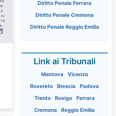
te
Diritto Penale Ferrara
ne
la
Diritto Penale Cremona
 si
trà
e.
Diritto Penale Reggio Emilia
Link ai Tribunali
Mantova
Vicenza
Rovereto
Brescia
Padova
Trento
Rovigo
Ferrara
Cremona
Reggio Emilia