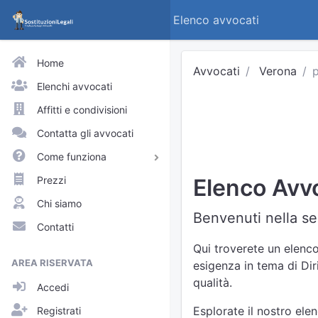
Elenco avvocati
Home
Avvocati
Verona
p
Elenchi avvocati
Affitti e condivisioni
Contatta gli avvocati
Come funziona
Avvocati e praticanti
Prezzi
Elenco Avvo
Visitatori del sito
Chi siamo
Benvenuti nella se
Approfondimenti
Contatti
Elenchi
Qui troverete un elenco
AREA RISERVATA
esigenza in tema di Dir
Profili pubblici
qualità.
Accedi
Richieste
Esplorate il nostro ele
Registrati