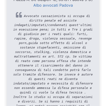
Albo avvocati Padova
Avvocato cassazionista si occupa di
diritto penale ed assiste
indagati/imputati/condannati quest'ultimi
in esecuzione pena; in tutti e Tre i gradi
di giudixio per i reati quali: furti,
rapine, droga, violenza sessuale, revenge
porn,guida sotto effetto di alcool o
sostanze stupefacenti, omissione di
soccorso, stalking, violenza domestica e
maltrattamenti ex art. 572 cp. Se vittima
di reato come persona offesa che intende
ottenere il risarcimento del danno in
conseguenza di tali condotte potrà farlo
solo tramite difensore. Se invece è autore
di questi reati ne diventa
indatato/imputato e necessita di difensore
non essendo ammessa la difesa personale e
quindi ci vuole la difesa tecnica .
Inoltre lo studio si occupa di separazioni
e divorzi. Se si hanno i requisiti di
legge, si potrà essere assistiti con il