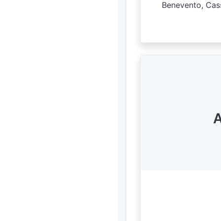
Benevento, Cass
A