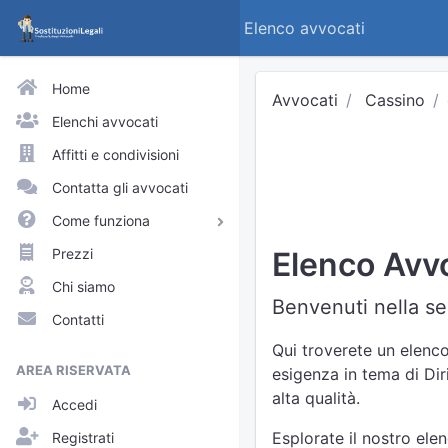
Elenco avvocati
Home
Avvocati
Cassino
Elenchi avvocati
Affitti e condivisioni
Contatta gli avvocati
Come funziona
Avvocati e praticanti
Prezzi
Elenco Avvo
Visitatori del sito
Chi siamo
Benvenuti nella se
Approfondimenti
Contatti
Elenchi
Qui troverete un elenco
AREA RISERVATA
esigenza in tema di Dir
Profili pubblici
alta qualità.
Accedi
Richieste
Esplorate il nostro ele
Registrati