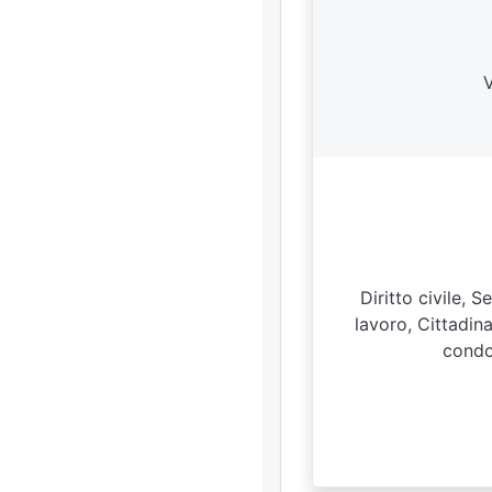
V
Diritto civile, 
lavoro, Cittadin
condom