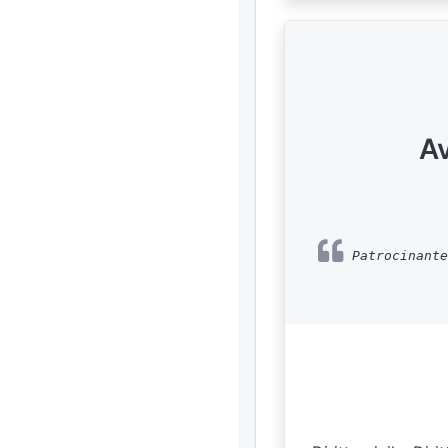
A
Patrocinante