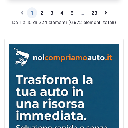
1
2
3
4
5
…
23
Da 1 a 10 di 224 elementi (6.972 elementi totali)