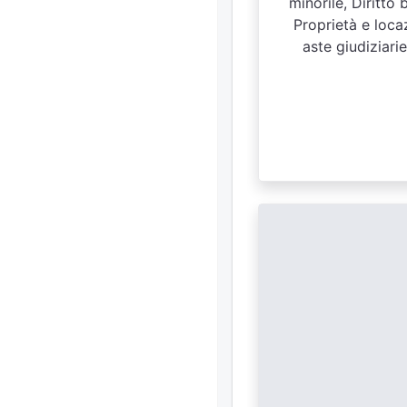
minorile, Diritto 
Proprietà e loca
aste giudiziari