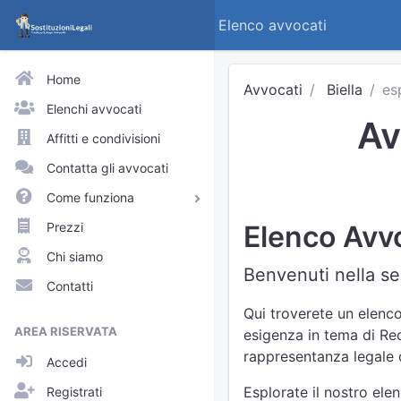
Elenco avvocati
Home
Avvocati
Biella
es
Elenchi avvocati
Av
Affitti e condivisioni
Contatta gli avvocati
Come funziona
Avvocati e praticanti
Prezzi
Elenco Avvo
Visitatori del sito
Chi siamo
Benvenuti nella sez
Approfondimenti
Contatti
Elenchi
Qui troverete un elenco
AREA RISERVATA
esigenza in tema di Recu
Profili pubblici
rappresentanza legale d
Accedi
Richieste
Esplorate il nostro ele
Registrati