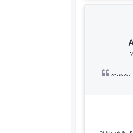
A
V
Avvocato 
Diritto civile,