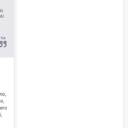
di
di
tta
gno,
io,
pero
,