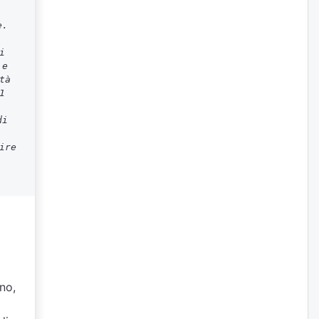
e.
i
 e
tà
1
di
ire
gno,