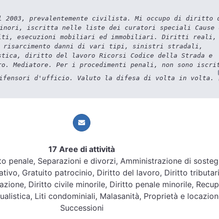
 2003, prevalentemente civilista. Mi occupo di diritto 
inori, iscritta nelle liste dei curatori speciali Cause 
iti, esecuzioni mobiliari ed immobiliari. Diritti reali,
 risarcimento danni di vari tipi, sinistri stradali,
stica, diritto del lavoro Ricorsi Codice della Strada e
ro. Mediatore. Per i procedimenti penali, non sono iscri
ifensori d'ufficio. Valuto la difesa di volta in volta.
17 Aree di attività
ritto penale, Separazioni e divorzi, Amministrazione di soste
tivo, Gratuito patrocinio, Diritto del lavoro, Diritto tributar
zione, Diritto civile minorile, Diritto penale minorile, Recu
ualistica, Liti condominiali, Malasanità, Proprietà e locazioni
Successioni