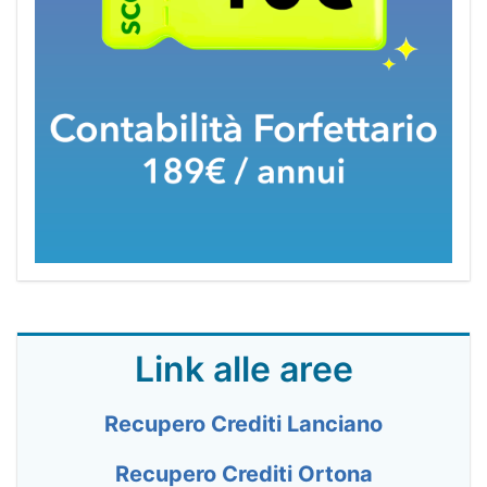
Link alle aree
Recupero Crediti Lanciano
Recupero Crediti Ortona