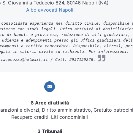
o S. Giovanni a Teduccio 824, 80146 Napoli (NA)
Albo avvocati Napoli
consolidata esperienza nel diritto civile, disponibile 
esterne con studi legali. Offro attività di domiciliazio
io di Napoli e provincia, redazione di atti giudiziari,
 udienza e adempimenti presso gli uffici giudiziari dell
compensi a tariffa concordata. Disponibile, altresì, per
egali in materia civile su richiesta. Per informazioni:
riacocozza@hotmail.it / Cell. 3937159276.
6 Aree di attività
parazioni e divorzi, Diritto amministrativo, Gratuito patrocin
Recupero crediti, Liti condominiali
3 Tribunali