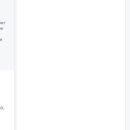
per
ne
a
io,