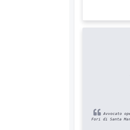
Avvocato ope
Fori di Santa Ma