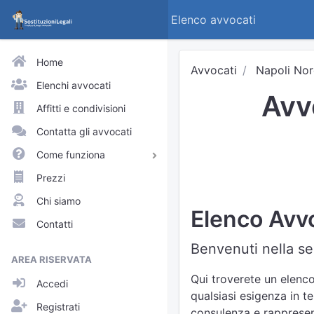
Elenco avvocati
Home
Avvocati
Napoli No
Elenchi avvocati
Avvo
Affitti e condivisioni
Contatta gli avvocati
Come funziona
Avvocati e praticanti
Prezzi
Visitatori del sito
Chi siamo
Elenco Avvoc
Approfondimenti
Contatti
Elenchi
Benvenuti nella sez
AREA RISERVATA
Profili pubblici
Qui troverete un elenco
Accedi
Richieste
qualsiasi esigenza in te
Registrati
consulenza e rappresent