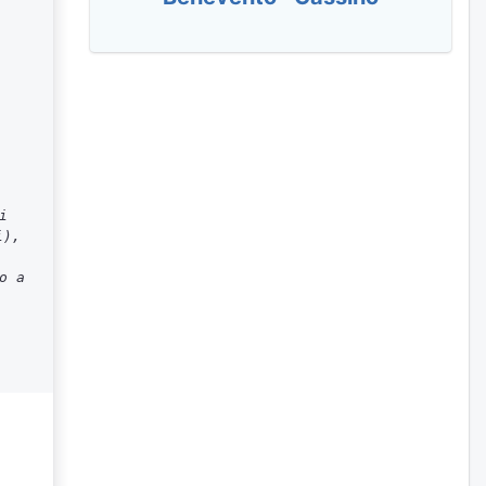
i
i),
o a