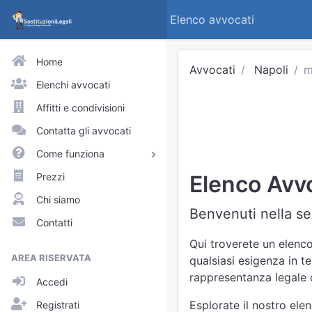
Elenco avvocati
Home
Avvocati
Napoli
m
Elenchi avvocati
Affitti e condivisioni
Contatta gli avvocati
Come funziona
Avvocati e praticanti
Prezzi
Elenco Avvo
Visitatori del sito
Chi siamo
Benvenuti nella sez
Approfondimenti
Contatti
Elenchi
Qui troverete un elenco
AREA RISERVATA
qualsiasi esigenza in t
Profili pubblici
rappresentanza legale d
Accedi
Richieste
Esplorate il nostro ele
Registrati