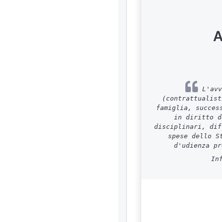
A
L'avv
(contrattualist
famiglia, succes
in diritto d
disciplinari, dif
spese dello S
d'udienza pr
In