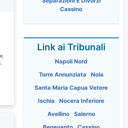
Separazioni E Divorzi
Cassino
Link ai Tribunali
e,
Napoli Nord
,
Torre Annunziata
Nola
Santa Maria Capua Vetere
Ischia
Nocera Inferiore
Avellino
Salerno
Benevento
Cassino