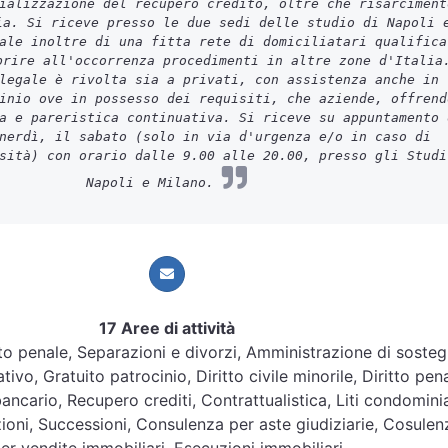
ializzazione del recupero credito, oltre che risarciment
ia. Si riceve presso le due sedi delle studio di Napoli 
ale inoltre di una fitta rete di domiciliatari qualifica
prire all'occorrenza procedimenti in altre zone d'Italia
legale è rivolta sia a privati, con assistenza anche in
inio ove in possesso dei requisiti, che aziende, offrend
a e pareristica continuativa. Si riceve su appuntamento 
nerdì, il sabato (solo in via d'urgenza e/o in caso di
sità) con orario dalle 9.00 alle 20.00, presso gli Studi
Napoli e Milano.
17 Aree di attività
ritto penale, Separazioni e divorzi, Amministrazione di soste
tivo, Gratuito patrocinio, Diritto civile minorile, Diritto pen
bancario, Recupero crediti, Contrattualistica, Liti condominia
zioni, Successioni, Consulenza per aste giudiziarie, Cosulen