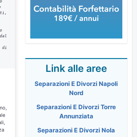
o
e
ti,
.
o
dal
 di
Link alle aree
Separazioni E Divorzi Napoli
Nord
Separazioni E Divorzi Torre
gno,
ale
Annunziata
li,
Separazioni E Divorzi Nola
za