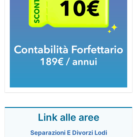
Link alle aree
Separazioni E Divorzi Lodi