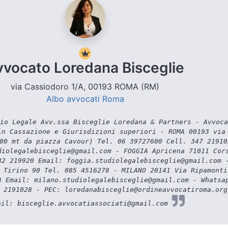
vvocato Loredana Bisceglie
via Cassiodoro 1/A, 00193 ROMA (RM)
Albo avvocati Roma
io Legale Avv.ssa Bisceglie Loredana & Partners - Avvoca
in Cassazione e Giurisdizioni superiori - ROMA 00193 via
00 mt da piazza Cavour) Tel. 06 39727600 Cell. 347 21910
diolegalebisceglie@gmail.com - FOGGIA Apricena 71011 Cor
82 219920 Email: foggia.studiolegalebisceglie@gmail.com 
 Tirino 90 Tel. 085 4516278 - MILANO 20141 Via Ripamonti
8 Email: milano.studiolegalebisceglie@gmail.com - Whatsa
 2191028 - PEC: loredanabisceglie@ordineavvocatiroma.org
ail: bisceglie.avvocatiassociati@gmail.com