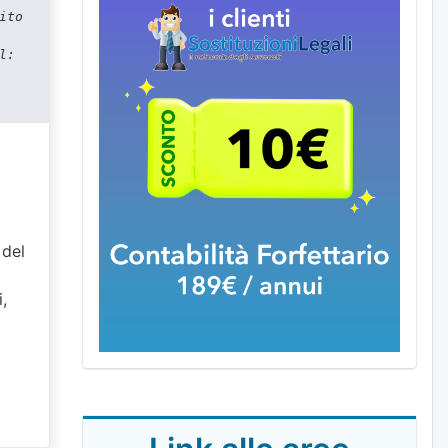
ito
l:
 del
o
,