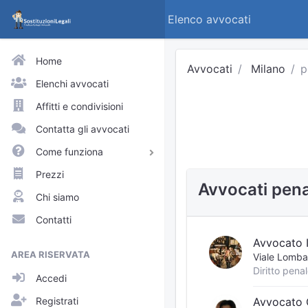
Elenco avvocati
Home
Avvocati
Milano
p
Elenchi avvocati
Affitti e condivisioni
Contatta gli avvocati
Come funziona
Avvocati e praticanti
Prezzi
Avvocati pena
Visitatori del sito
Chi siamo
Approfondimenti
Contatti
Elenchi
Avvocato 
AREA RISERVATA
Viale Lomba
Profili pubblici
Accedi
Richieste
Registrati
Avvocato 