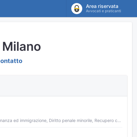
Area riservata
Avvocati e praticanti
i Milano
contatto
Diritto penale, Diritto amministrativo, Gratuito patrocinio, Diritto del lavoro, Cittadinanza ed immigrazione, Diritto penale minorile, Recupero crediti, Liti condominiali, Malasanità