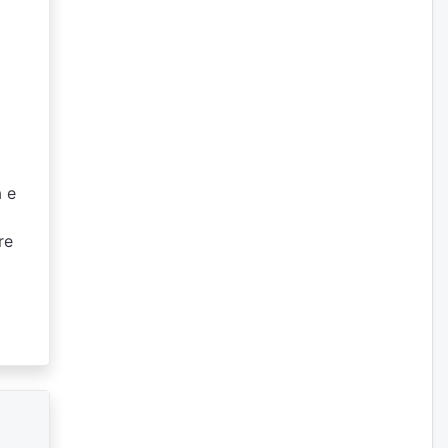
à e
re