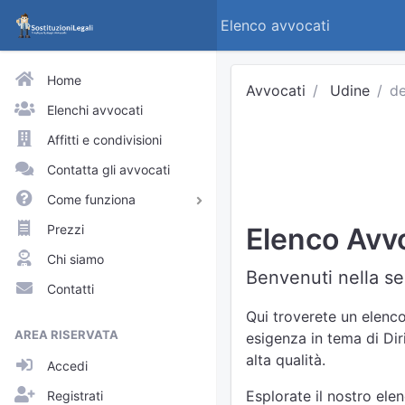
Elenco avvocati
Home
Avvocati
Udine
de
Elenchi avvocati
Affitti e condivisioni
Contatta gli avvocati
Come funziona
Avvocati e praticanti
Prezzi
Elenco Avvo
Visitatori del sito
Chi siamo
Benvenuti nella se
Approfondimenti
Contatti
Elenchi
Qui troverete un elenco
AREA RISERVATA
esigenza in tema di Dir
Profili pubblici
alta qualità.
Accedi
Richieste
Esplorate il nostro ele
Registrati