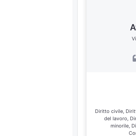
A
V
Diritto civile, Dir
del lavoro, Di
minorile, D
Con