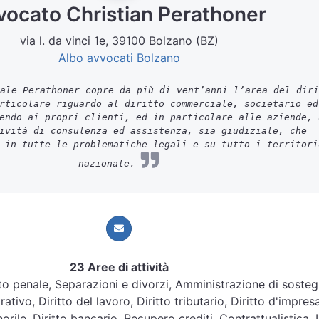
vocato Christian Perathoner
via l. da vinci 1e, 39100 Bolzano (BZ)
Albo avvocati Bolzano
ale Perathoner copre da più di vent’anni l’area del diri
rticolare riguardo al diritto commerciale, societario ed
endo ai propri clienti, ed in particolare alle aziende, 
ività di consulenza ed assistenza, sia giudiziale, che
 in tutte le problematiche legali e su tutto i territori
nazionale.
23 Aree di attività
ritto penale, Separazioni e divorzi, Amministrazione di soste
ativo, Diritto del lavoro, Diritto tributario, Diritto d'impresa
orile, Diritto bancario, Recupero crediti, Contrattualistica, L