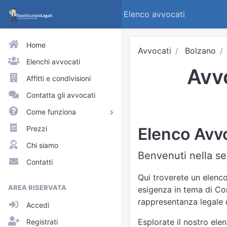
Elenco avvocati
Home
Avvocati
Bolzano
Elenchi avvocati
Avvo
Affitti e condivisioni
Contatta gli avvocati
Come funziona
Avvocati e praticanti
Prezzi
Elenco Avvo
Visitatori del sito
Chi siamo
Benvenuti nella sez
Approfondimenti
Contatti
Elenchi
Qui troverete un elenco
AREA RISERVATA
esigenza in tema di Cont
Profili pubblici
rappresentanza legale d
Accedi
Richieste
Esplorate il nostro ele
Registrati