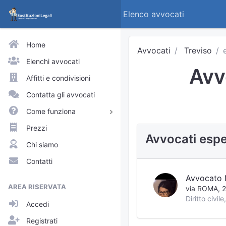
Elenco avvocati
Home
Avvocati
Treviso
Elenchi avvocati
Avv
Affitti e condivisioni
Contatta gli avvocati
Come funziona
Avvocati e praticanti
Prezzi
Avvocati esper
Visitatori del sito
Chi siamo
Approfondimenti
Contatti
Elenchi
Avvocato N
AREA RISERVATA
via ROMA, 2
Profili pubblici
Accedi
Richieste
Registrati