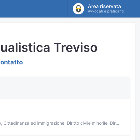
Area riservata
Avvocati e praticanti
ualistica Treviso
contatto
Diritto civile, Separazioni e divorzi, Amministrazione di sostegno, Diritto del lavoro, Cittadinanza ed immigrazione, Diritto civile minorile, Diritto penale minorile, Recupero crediti, Contrattualistica, Liti condominiali, Malasanità, Proprietà e locazioni, Successioni, Esecuzioni immobiliari, Diritto fallimentare