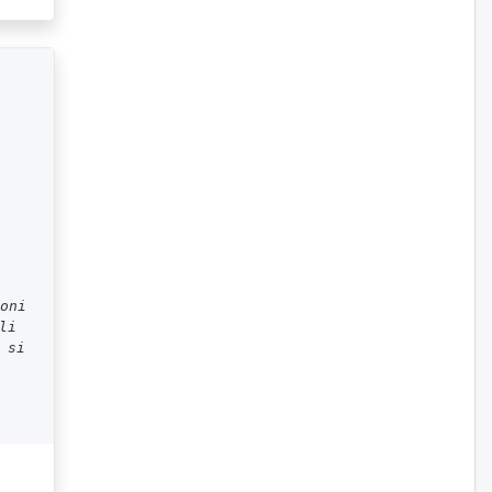
oni
li
 si