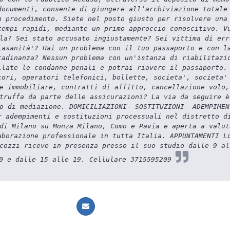
documenti, consente di giungere all’archiviazione totale
n procedimento. Siete nel posto giusto per risolvere una
tempi rapidi, mediante un primo approccio conoscitivo. V
la? Sei stato accusato ingiustamente? Sei vittima di err
lasanità'? Hai un problema con il tuo passaporto e con l
tadinanza? Nessun problema con un'istanza di riabilitazi
llate le condanne penali e potrai riavere il passaporto.
tori, operatori telefonici, bollette, societa', societa'
e immobiliare, contratti di affitto, cancellazione volo,
truffa da parte delle assicurazioni? La via da seguire è
o di mediazione. DOMICILIAZIONI- SOSTITUZIONI- ADEMPIMEN
r adempimenti e sostituzioni processuali nel distretto d
di Milano su Monza Milano, Como e Pavia e aperta a valut
aborazione professionale in tutta Italia. APPUNTAMENTI L
cozzi riceve in presenza presso il suo studio dalle 9 al
0 e dalle 15 alle 19. Cellulare 3715595209