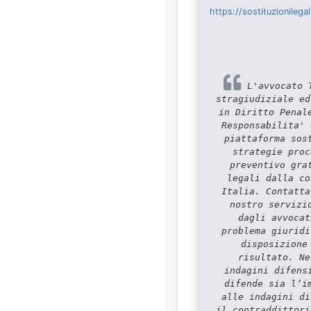
https://sostituzionilega
L'avvocato T
stragiudiziale ed
in Diritto Penal
Responsabilita' 
piattaforma sos
strategie proc
preventivo gra
legali dalla co
Italia. Contatta
nostro servizi
dagli avvocat
problema giuridi
disposizione
risultato. Ne
indagini difens
difende sia l’i
alle indagini di
il contraddittori