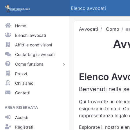
Elenco avvocati
Home
Avvocati
Como
es
Elenchi avvocati
Avv
Affitti e condivisioni
Contatta gli avvocati
Come funziona
Avvocati e praticanti
Prezzi
Elenco Avvo
Visitatori del sito
Chi siamo
Benvenuti nella se
Approfondimenti
Contatti
Elenchi
Qui troverete un elenco
AREA RISERVATA
esigenza in tema di Con
Profili pubblici
rappresentanza legale d
Accedi
Richieste
Esplorate il nostro ele
Registrati