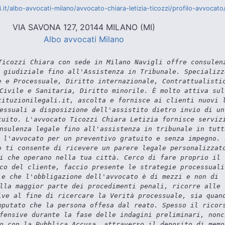
li.it/albo-avvocati-milano/avvocato-chiara-letizia-ticozzi/profilo-avvocat
VIA SAVONA 127, 20144 MILANO (MI)
Albo avvocati Milano
icozzi Chiara con sede in Milano Navigli offre consulen
 giudiziale fino all'Assistenza in Tribunale. Specializz
e e Processuale, Diritto internazionale, Contrattualisti
Civile e Sanitaria, Diritto minorile. È molto attiva sul
tituzionilegali.it, ascolta e fornisce ai clienti nuovi 
essuali a disposizione dell'assistito dietro invio di un
tuito. L'avvocato Ticozzi Chiara Letizia fornisce serviz
nsulenza legale fino all'assistenza in tribunale in tutt
 l'avvocato per un preventivo gratuito e senza impegno. 
o ti consente di ricevere un parere legale personalizzat
i che operano nella tua città. Cerco di fare proprio il
co del cliente, faccio presente le strategie processuali
 e che l'obbligazione dell'avvocato è di mezzi e non di
lla maggior parte dei procedimenti penali, ricorre alle
ive al fine di ricercare la Verità processuale, sia quan
mputato che la persona offesa dal reato. Spesso il ricor
fensive durante la fase delle indagini preliminari, nonc
o con la Pubblica Accusa, attraverso il deposito di memo