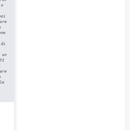
 o
uoi
ore
a
one
 di
 un
TI
i
are
o
le