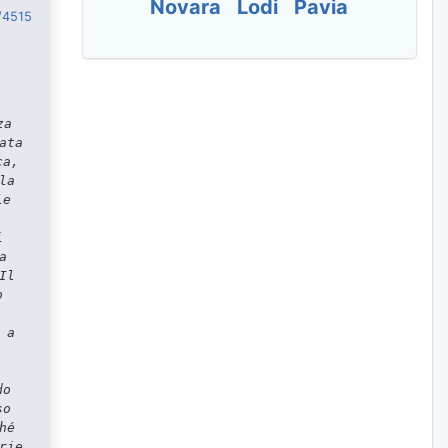
Novara
Lodi
Pavia
o/4515
za
ata
ca,
la
le
i
a
Il
o
 a
do
so
hé
rie