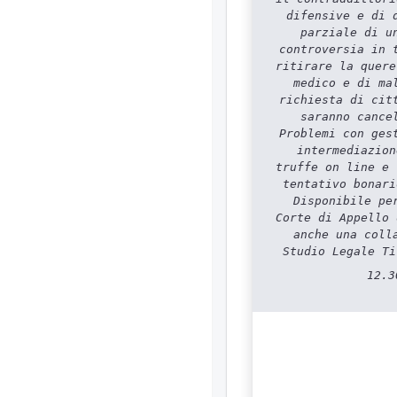
difensive e di 
parziale di u
controversia in 
ritirare la quere
medico e di ma
richiesta di cit
saranno cance
Problemi con ges
intermediazion
truffe on line e 
tentativo bonari
Disponibile pe
Corte di Appello 
anche una coll
Studio Legale Ti
12.3