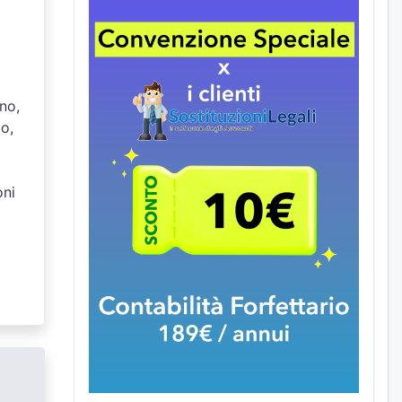
gno,
io,
oni