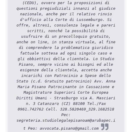
(CEDU), ovvero per la proposizioni di
questioni pregiudiziali innanzi al giudice
nazionale, anche per il relativo rinvio
d'ufficio alla Corte di Lussemburgo. Si
offre, altresì, consulenza legale e pareri
scritti, nonché la possibilità di
usufruire di un precolloquio gratuito,
anche on line, in stanza virtuale, al fine
di comprendere la problematica giuridico
fattuale sottesa ad ogni singolo caso e
gli obbiettivi della clientela. Lo Studio
Pisano, sempre vicino ai bisogni ed alle
esigenze della clientela, accetta anche
incarichi con Patrocinio a Spese dello
Stato (c.d. Gratuito patrocinio) Avv. Anna
Maria Pisano Patrocinante in Cassazione e
Magistrature Superiori Corte Europea
Diritti Umani - Strasburgo via A. Masciari
n. 3 Catanzaro (CZ) 88100 Tel./Fax
0961.742762 Cell. 328.5820469_329.1682518
Pec:
segreteria.studiolegalepisanoam@arubapec.i
t Peo: avvocata.pisano@gmail.com